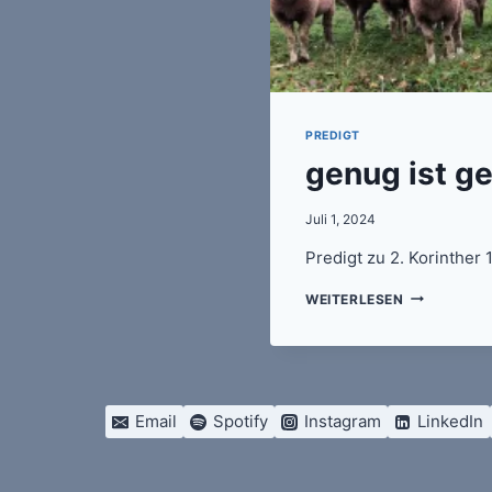
PREDIGT
genug ist g
Juli 1, 2024
Predigt zu 2. Korinther
GENUG
WEITERLESEN
IST
GENUG
Email
Spotify
Instagram
LinkedIn