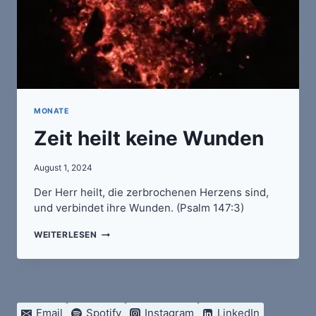
MONATE
Zeit heilt keine Wunden
August 1, 2024
Der Herr heilt, die zerbrochenen Herzens sind,
und verbindet ihre Wunden. (Psalm 147:3)
ZEIT
WEITERLESEN
HEILT
KEINE
WUNDEN
Email
Spotify
Instagram
LinkedIn