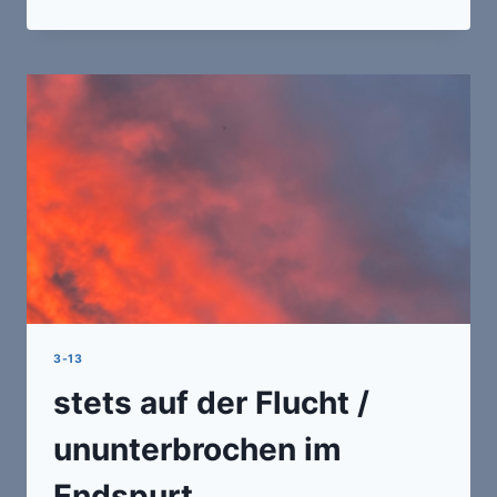
NICHT
ERLEBT
/
SCHON
JETZT
ERLEDIGT
3-13
stets auf der Flucht /
ununterbrochen im
Endspurt