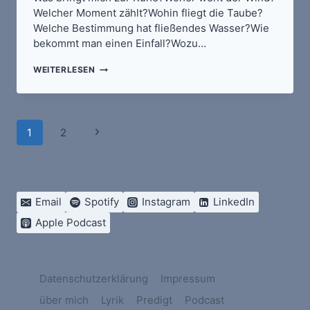
Welcher Moment zählt?Wohin fliegt die Taube?
Welche Bestimmung hat fließendes Wasser?Wie
bekommt man einen Einfall?Wozu…
HIN
WEITERLESEN
ZUM
URSPRUNG
/
ZURÜCK
Seitennavigation
ZUM
Nächste
1
2
ZIEL
Seite
Email
Spotify
Instagram
LinkedIn
Apple Podcast
Datenschutzerklärung
Impressum
über mich
Lyrik
Predigt
Podcast