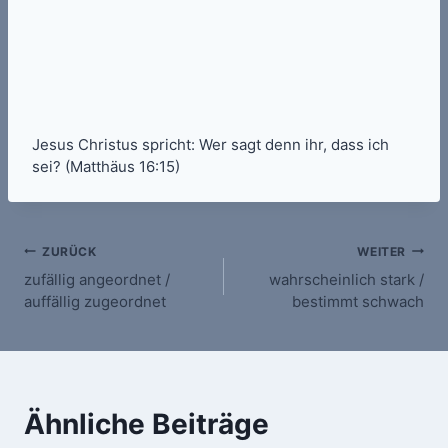
Jesus Christus spricht: Wer sagt denn ihr, dass ich
sei? (Matthäus 16:15)
Beitragsnavigation
ZURÜCK
WEITER
zufällig angeordnet /
wahrscheinlich stark /
auffällig zugeordnet
bestimmt schwach
Ähnliche Beiträge