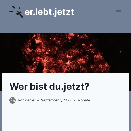
Zum
er.lebt.jetzt
Inhalt
springen
Wer bist du.jetzt?
von
daniel
September 1, 2023
Monate