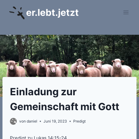
Zum
er.lebt.jetzt
Inhalt
springen
Einladung zur
Gemeinschaft mit Gott
von
daniel
Juni 19, 2023
Predigt
Predigt zu Lukas 14:15-24